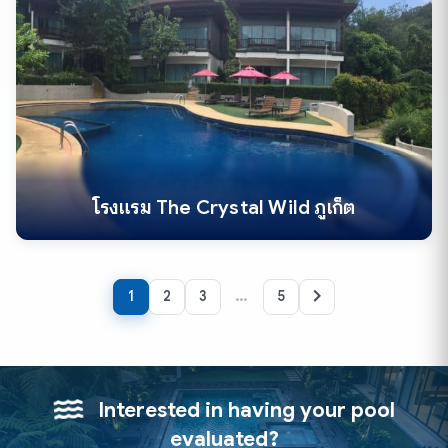
โรงแรม The Crystal Wild ภูเก็ต
…
1
2
3
5
Interested in having your pool
evaluated?