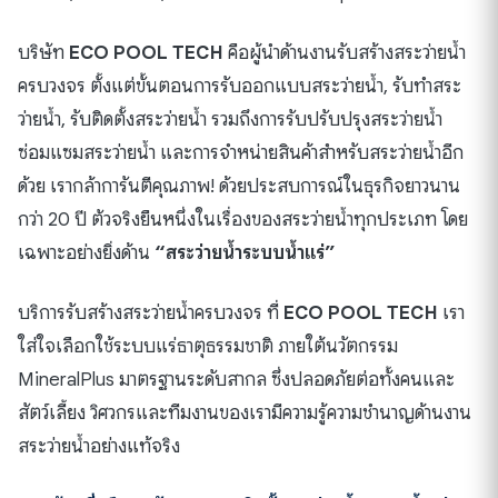
บริษัท
ECO POOL TECH
คือผู้นำด้านงานรับสร้างสระว่ายน้ำ
ครบวงจร ตั้งแต่ขั้นตอนการรับออกแบบสระว่ายน้ำ, รับทำสระ
ว่ายน้ำ, รับติดตั้งสระว่ายน้ำ รวมถึงการรับปรับปรุงสระว่ายน้ำ
ซ่อมแซมสระว่ายน้ำ และการจำหน่ายสินค้าสำหรับสระว่ายน้ำอีก
ด้วย เรากล้าการันตีคุณภาพ! ด้วยประสบการณ์ในธุรกิจยาวนาน
กว่า 20 ปี ตัวจริงยืนหนึ่งในเรื่องของสระว่ายน้ำทุกประเภท โดย
เฉพาะอย่างยิ่งด้าน
“สระว่ายน้ำระบบน้ำแร่”
บริการรับสร้างสระว่ายน้ำครบวงจร ที่
ECO POOL TECH
เรา
ใส่ใจเลือกใช้ระบบแร่ธาตุธรรมชาติ ภายใต้นวัตกรรม
MineralPlus มาตรฐานระดับสากล ซึ่งปลอดภัยต่อทั้งคนและ
สัตว์เลี้ยง วิศวกรและทีมงานของเรามีความรู้ความชำนาญด้านงาน
สระว่ายน้ำอย่างแท้จริง