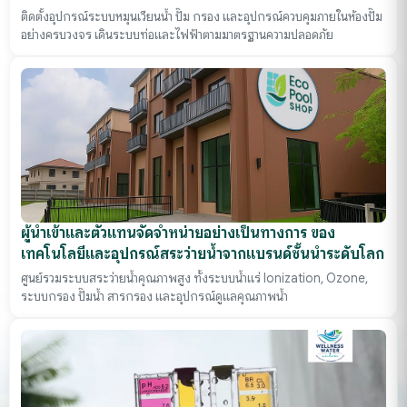
ติดตั้งอุปกรณ์ระบบหมุนเวียนน้ำ ปั๊ม กรอง และอุปกรณ์ควบคุมภายในห้องปั๊ม
อย่างครบวงจร เดินระบบท่อและไฟฟ้าตามมาตรฐานความปลอดภัย
ผู้นำเข้าและตัวแทนจัดจำหน่ายอย่างเป็นทางการ ของ
เทคโนโลยีและอุปกรณ์สระว่ายน้ำจากแบรนด์ชั้นนำระดับโลก
ศูนย์รวมระบบสระว่ายน้ำคุณภาพสูง ทั้งระบบน้ำแร่ Ionization, Ozone,
ระบบกรอง ปั๊มน้ำ สารกรอง และอุปกรณ์ดูแลคุณภาพน้ำ