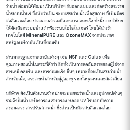
ว่ายน้ำ ต่อมาได้พัฒนาเป็นบริษัทฯ รับออกแบบและก่อ
สร้างสระว่าย
น้ำระบบน้ำแร่
ซึ่งนับว่าเป็น ระบบสระว่ายน้ำเพื่อสุขภาพ ที่เป็นมิตร
ต่อสิ่งแวดล้อม ปราศจากสารเคมีและสารก่อมะเร็ง ทั้งนี้ทางบริษัทฯ
ได้คัดเลือกระบบน้ำแร่ หรือระบบไอโอไนเซอร์ โดยได้นำเข้า
เทคโนโลยี
MineralPURE
และ
OzoneMAX
จากประเทศ
สหรัฐอเมริกาอันเป็นที่ยอมรับ
ผ่านมาตรฐานจากสถาบันต่างๆ เช่น
NSF
และ
Culus
เพื่อ
คุณภาพของน้ำในสระที่ดีกว่า อีกทั้งเป็นการลดอันตรายของผู้ใช้จาก
สารเคมี คลอรีน และสารก่อมะเร็ง อื่นๆ เหมาะที่จะเป็นสระว่ายน้ำ
สำหรับเด็ก, สระว่ายน้ำสำหรับผู้สูงอายุ รวมทั้งทุกคนและสัตว์เลี้ยง
บริษัทฯ ยังเป็นตัวแทนจำหน่ายระบบสระว่ายน้ำและอุปกรณ์ต่างๆ
รวมถึงปั้มน้ำ เครื่องกรอง สารกรอง หลอด UV โรบอททำความ
สะอาดสระ สารปรับสภาพน้ำ ซึ่งล้วนเป็นมิตรกับสิ่งแวดล้อม